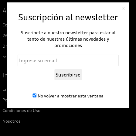
Audi Zentrum Montevideo
Suscripción al newsletter
Contáctenos
Suscríbete a nuestro newsletter para estar al
2600 4006
tanto de nuestras últimas novedades y
promociones
Dra. M. L. Saldún de Rodríguez 2175
repuestosaudi@audi.com.uy
Información
Suscribirse
Envíos y Devoluciones
No volver a mostrar esta ventana
Política de Privacidad
Condiciones de Uso
Nosotros