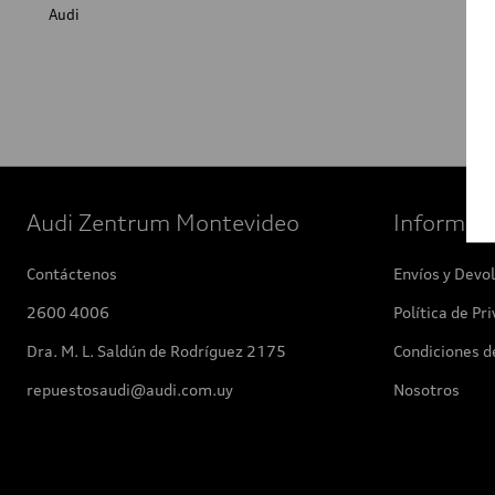
Audi
Q5
Q7
Audi Zentrum Montevideo
Informac
Contáctenos
Envíos y Devo
2600 4006
Política de Pr
Dra. M. L. Saldún de Rodríguez 2175
Condiciones d
repuestosaudi@audi.com.uy
Nosotros